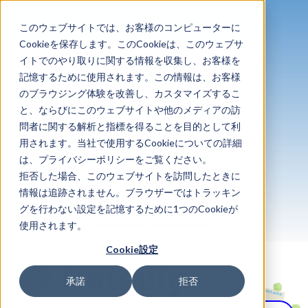
このウェブサイトでは、お客様のコンピューターに
お問合せ
Cookieを保存します。このCookieは、このウェブサ
イトでのやり取りに関する情報を収集し、お客様を
資料請求
記憶するために使用されます。この情報は、お客様
のブラウジング体験を改善し、カスタマイズするこ
Hatsulyを体験
と、ならびにこのウェブサイトや他のメディアの訪
問者に関する解析と指標を得ることを目的として利
ホワイトペーパー
用されます。当社で使用するCookieについての詳細
は、プライバシーポリシーをご覧ください。
（精度検証資料）
拒否した場合、このウェブサイトを訪問したときに
情報は追跡されません。ブラウザーではトラッキン
グを行わない設定を記憶するために1つのCookieが
のお知らせ
Webinar
使用されます。
Cookie設定
承諾
拒否