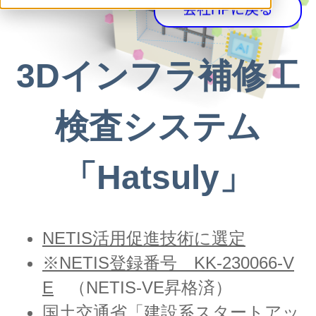
3Dインフラ補修工
検査
システム
「Hatsuly」
NETIS活用促進技術に選定
※NETIS登録番号 KK-230066-V
E
（
NETIS-VE昇格済
）
国土交通省「建設系スタートアッ